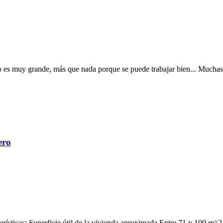
no es muy grande, más que nada porque se puede trabajar bien... Muchas
ero
erísticas: Superficie útil de la vivienda aproximada Entre 71 y 100 m^2