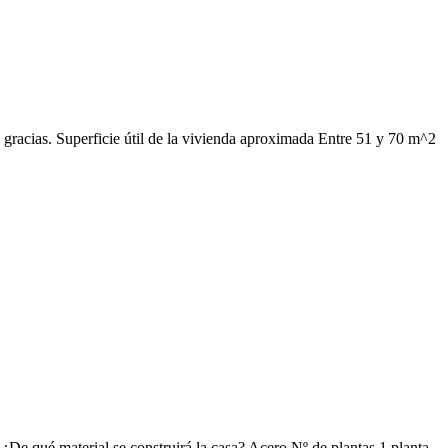
 gracias. Superficie útil de la vivienda aproximada Entre 51 y 70 m^2
 ¿De qué material se construirá la casa? Acero Nº de plantas 1 planta