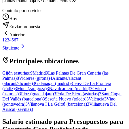
plantas Planta baja Nº de habitaciones &
Contrato por servicios
Hoy
Enviar propuesta
Anterior
1
2
3
4
5
6
7
Siguiente
Principales ubicaciones
Gijón (asturias)
9
Madrid
9
Las Palmas De Gran Canaria (las
Palmas)
8
Vidreres (girona)
4
Alicante/alacant
(alacant/alicante)
3
Galapagar (madrid)
3
Jerez De La Frontera
(cádiz)
3
Muel (zaragoza)
3
Navalcarnero (madrid)
3
Oviedo
(asturias)
3
Pioz (guadalajara)
3
Pola De Siero (asturias)
3
Sant Cugat
Del Vallès (barcelona)
3
Seseña Nuevo (toledo)
3
València
3
Vigo
(pontevedra)
3
Vilanova I La Geltrú (barcelona)
3
Villanueva Del
Ariscal (sevilla)
3
Salario estimado para Presupuestos para