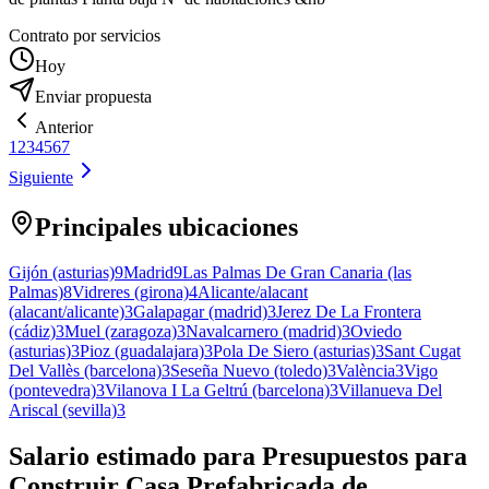
Contrato por servicios
Hoy
Enviar propuesta
Anterior
1
2
3
4
5
6
7
Siguiente
Principales ubicaciones
Gijón (asturias)
9
Madrid
9
Las Palmas De Gran Canaria (las
Palmas)
8
Vidreres (girona)
4
Alicante/alacant
(alacant/alicante)
3
Galapagar (madrid)
3
Jerez De La Frontera
(cádiz)
3
Muel (zaragoza)
3
Navalcarnero (madrid)
3
Oviedo
(asturias)
3
Pioz (guadalajara)
3
Pola De Siero (asturias)
3
Sant Cugat
Del Vallès (barcelona)
3
Seseña Nuevo (toledo)
3
València
3
Vigo
(pontevedra)
3
Vilanova I La Geltrú (barcelona)
3
Villanueva Del
Ariscal (sevilla)
3
Salario estimado para Presupuestos para
Construir Casa Prefabricada de