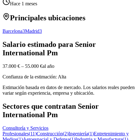
Hace 1 meses
Principales ubicaciones
Barcelona
3
Madrid
3
Salario estimado para Senior
International Pm
37.000 €
–
55.000 €
al año
Confianza de la estimación: Alta
Estimación basada en datos de mercado. Los salarios reales pueden
variar según experiencia, empresa y ubicación.
Sectores que contratan Senior
International Pm
Consultoría y Servicios
Profesionales
(
11
)
Construcción
(
2
)
Ingeniería
(
1
)
Entretenimiento y
Medios
(
1
)
Aeroespacial y Defensa
(
1
)
Industria y Manufactura
(
1
)