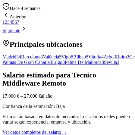
Hace 4 semanas
Anterior
1
2
3
4
5
6
7
Siguiente
Principales ubicaciones
Madrid
34
Barcelona
8
València
5
Vigo
5
Bilbao
5
Vitoria
4
Arbo
3
Boiro
3
Ce
Palmas De Gran Canaria
3
Lugo
3
Palma De Mallorca
3
Sevilla
3
Salario estimado para Tecnico
Middleware Remoto
17.000 €
–
27.000 €
al año
Confianza de la estimación: Baja
Estimación basada en datos de mercado. Los salarios reales pueden
variar según experiencia, empresa y ubicación.
Ver datos completos del salario
→