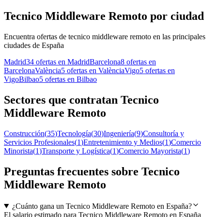
Tecnico Middleware Remoto por ciudad
Encuentra ofertas de tecnico middleware remoto en las principales
ciudades de España
Madrid
34 ofertas en Madrid
Barcelona
8 ofertas en
Barcelona
València
5 ofertas en València
Vigo
5 ofertas en
Vigo
Bilbao
5 ofertas en Bilbao
Sectores que contratan Tecnico
Middleware Remoto
Construcción
(
35
)
Tecnología
(
30
)
Ingeniería
(
9
)
Consultoría y
Servicios Profesionales
(
1
)
Entretenimiento y Medios
(
1
)
Comercio
Minorista
(
1
)
Transporte y Logística
(
1
)
Comercio Mayorista
(
1
)
Preguntas frecuentes sobre Tecnico
Middleware Remoto
¿Cuánto gana un Tecnico Middleware Remoto en España?
El salario estimado para Tecnico Middleware Remoto en España