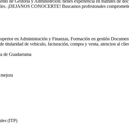
ento de Gestoria y Administrcion; tienes experiencia en tramites de do
oniales. ¡DEJANOS CONOCERTE! Buscamos profesionales comprometido
uperior en Administración y Finanzas, Formación en gestión Documen
e titularidad de vehiculo, facturación, compra y venta, atencion al cli
erra de Guadarrama
e mejora
ales (ITP)