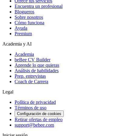
Ofrece tus servicios
Encuentra un profesional
Blogueros
Sobre nosotros
Cómo funciona
Ayuda
Premium
Academia y AI
Academia
beBee CV Builder
Aprende lo que quieras
Análisis de habilidades
Prep. entrevistas
Coach de Carrera
Legal
Política de privacidad
Términos de uso
Configuración de cookies
Retirar ofertas de empleo
support@bebee.com
Iniciar sesión