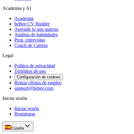
Academia y AI
Academia
beBee CV Builder
Aprende lo que quieras
Análisis de habilidades
Prep. entrevistas
Coach de Carrera
Legal
Política de privacidad
Términos de uso
Configuración de cookies
Retirar ofertas de empleo
support@bebee.com
Iniciar sesión
Iniciar sesión
Registrarse
España