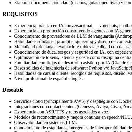
Elaborar documentación clara (diseños, guías operativas) y com
REQUISITOS
Experiencia práctica en IA conversacional — voicebots, chatbot
Experiencia en producción construyendo agentes con IA generat
Conocimiento de proveedores de LLM de vanguardia (Anthropi
Habilidades sólidas en prompt engineering y diseño de contexto
Mentalidad orientada a evaluación: mides la calidad con datasets
Conocimiento de ética, sesgos y seguridad en IA, con experien
Optimización de tokens, latencia y coste como disciplina central
Familiaridad con flujos de desarrollo asistido por IA (Claude Co
Bases sólidas de ingeniería de software: Python y/o JavaScript/
Habilidades de cara al cliente: recogida de requisitos, diseño, 
Nivel profesional de español e inglés.
Deseable
Servicios cloud (principalmente AWS) y despliegue con Docker
Integraciones con contact centers (Genesys, Avaya, Cisco, Ama
Experiencia con ASR/TTS y retos asociados a voz.
Modelos de reconocimiento y mejora continua en speech/NLU.
Observabilidad en sistemas LLM.
Conocimiento de estándares emergentes de interoperabilidad de