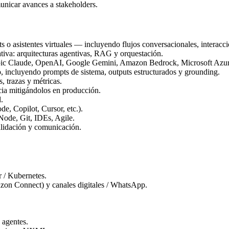
unicar avances a stakeholders.
s o asistentes virtuales — incluyendo flujos conversacionales, interacc
iva: arquitecturas agentivas, RAG y orquestación.
c Claude, OpenAI, Google Gemini, Amazon Bedrock, Microsoft Azure A
, incluyendo prompts de sistema, outputs estructurados y grounding.
, trazas y métricas.
cia mitigándolos en producción.
.
de, Copilot, Cursor, etc.).
Node, Git, IDEs, Agile.
validación y comunicación.
 / Kubernetes.
zon Connect) y canales digitales / WhatsApp.
 agentes.