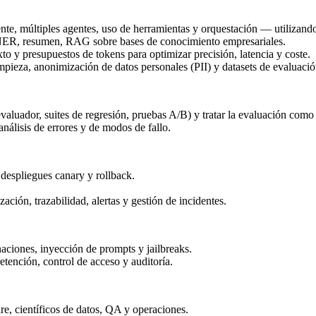
ente, múltiples agentes, uso de herramientas y orquestación — utiliza
NER, resumen, RAG sobre bases de conocimiento empresariales.
o y presupuestos de tokens para optimizar precisión, latencia y coste.
impieza, anonimización de datos personales (PII) y datasets de evaluació
aluador, suites de regresión, pruebas A/B) y tratar la evaluación como 
nálisis de errores y de modos de fallo.
despliegues canary y rollback.
ión, trazabilidad, alertas y gestión de incidentes.
naciones, inyección de prompts y jailbreaks.
nción, control de acceso y auditoría.
re, científicos de datos, QA y operaciones.