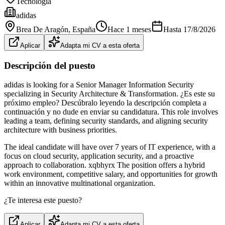
Tecnología
adidas
Brea De Aragón
, España
Hace 1 meses
Hasta
17/8/2026
Aplicar
Adapta mi CV a esta oferta
Descripción del puesto
adidas is looking for a Senior Manager Information Security
specializing in Security Architecture & Transformation. ¿Es este su
próximo empleo? Descúbralo leyendo la descripción completa a
continuación y no dude en enviar su candidatura. This role involves
leading a team, defining security standards, and aligning security
architecture with business priorities.
The ideal candidate will have over 7 years of IT experience, with a
focus on cloud security, application security, and a proactive
approach to collaboration. xqbhyrx The position offers a hybrid
work environment, competitive salary, and opportunities for growth
within an innovative multinational organization.
¿Te interesa este puesto?
Aplicar
Adapta mi CV a esta oferta