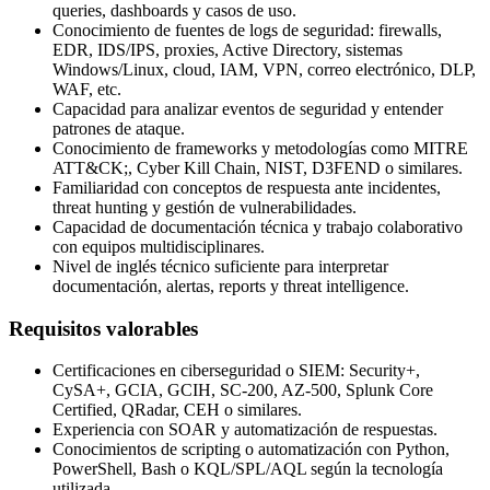
queries, dashboards y casos de uso.
Conocimiento de fuentes de logs de seguridad: firewalls,
EDR, IDS/IPS, proxies, Active Directory, sistemas
Windows/Linux, cloud, IAM, VPN, correo electrónico, DLP,
WAF, etc.
Capacidad para analizar eventos de seguridad y entender
patrones de ataque.
Conocimiento de frameworks y metodologías como MITRE
ATT&CK;, Cyber Kill Chain, NIST, D3FEND o similares.
Familiaridad con conceptos de respuesta ante incidentes,
threat hunting y gestión de vulnerabilidades.
Capacidad de documentación técnica y trabajo colaborativo
con equipos multidisciplinares.
Nivel de inglés técnico suficiente para interpretar
documentación, alertas, reports y threat intelligence.
Requisitos valorables
Certificaciones en ciberseguridad o SIEM: Security+,
CySA+, GCIA, GCIH, SC-200, AZ-500, Splunk Core
Certified, QRadar, CEH o similares.
Experiencia con SOAR y automatización de respuestas.
Conocimientos de scripting o automatización con Python,
PowerShell, Bash o KQL/SPL/AQL según la tecnología
utilizada.