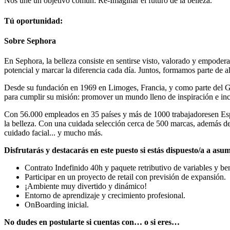
Nos une un objetivo común: Re-Imaginar el futuro de la belleza.
Tú oportunidad:
Sobre Sephora
En Sephora, la belleza consiste en sentirse visto, valorado y empodera
potencial y marcar la diferencia cada día. Juntos, formamos parte de 
Desde su fundación en 1969 en Limoges, Francia, y como parte del 
para cumplir su misión: promover un mundo lleno de inspiración e in
Con 56.000 empleados en 35 países y más de 1000 trabajadoresen Esp
la belleza. Con una cuidada selección cerca de 500 marcas, además de 
cuidado facial... y mucho más.
Disfrutarás y destacarás en este puesto si estás dispuesto/a a asum
Contrato Indefinido 40h y paquete retributivo de variables y ben
Participar en un proyecto de retail con previsión de expansión.
¡Ambiente muy divertido y dinámico!
Entorno de aprendizaje y crecimiento profesional.
OnBoarding inicial.
No dudes en postularte si cuentas con… o si eres…