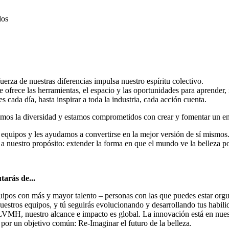
dos
erza de nuestras diferencias impulsa nuestro espíritu colectivo.
ofrece las herramientas, el espacio y las oportunidades para aprender, i
 cada día, hasta inspirar a toda la industria, cada acción cuenta.
os la diversidad y estamos comprometidos con crear y fomentar un ento
equipos y les ayudamos a convertirse en la mejor versión de sí mismos.
 a nuestro propósito: extender la forma en que el mundo ve la belleza 
arás de...
uipos con más y mayor talento – personas con las que puedes estar orgul
uestros equipos, y tú seguirás evolucionando y desarrollando tus habilid
ia LVMH, nuestro alcance e impacto es global. La innovación está en n
 por un objetivo común: Re-Imaginar el futuro de la belleza.