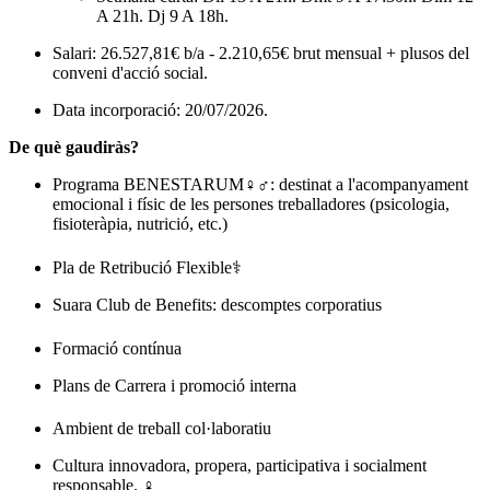
A 21h. Dj 9 A 18h.
Salari: 26.527,81€ b/a - 2.210,65€ brut mensual + plusos del
conveni d'acció social.
Data incorporació: 20/07/2026.
De què gaudiràs?
Programa BENESTARUM‍♀️‍♂️: destinat a l'acompanyament
emocional i físic de les persones treballadores (psicologia,
fisioteràpia, nutrició, etc.)
Pla de Retribució Flexible‍⚕️
Suara Club de Benefits: descomptes corporatius
Formació contínua
Plans de Carrera i promoció interna
Ambient de treball col·laboratiu‍‍
Cultura innovadora, propera, participativa i socialment
responsable. ‍♀️