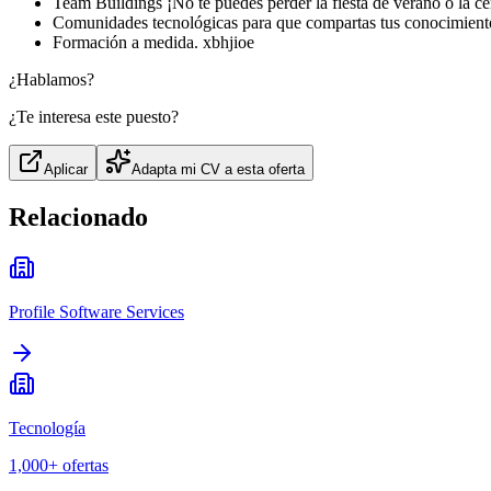
Team Buildings ¡No te puedes perder la fiesta de verano o la c
Comunidades tecnológicas para que compartas tus conocimiento
Formación a medida. xbhjioe
¿Hablamos?
¿Te interesa este puesto?
Aplicar
Adapta mi CV a esta oferta
Relacionado
Profile Software Services
Tecnología
1,000+
ofertas