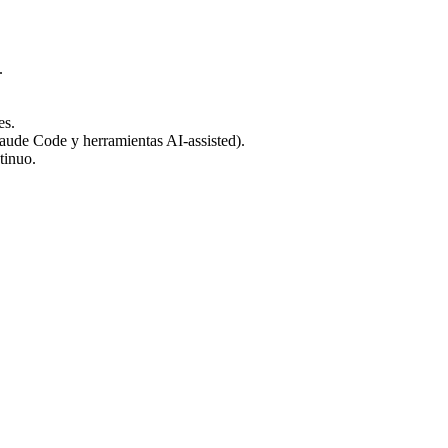
.
es.
laude Code y herramientas AI-assisted).
tinuo.