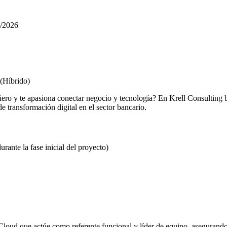
9/2026
(Híbrido)
nciero y te apasiona conectar negocio y tecnología? En Krell Consulti
 transformación digital en el sector bancario.
urante la fase inicial del proyecto)
Cloud que actúe como referente funcional y líder de equipo, asegurand