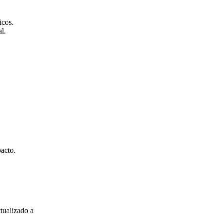
icos.
l.
pacto.
ctualizado a