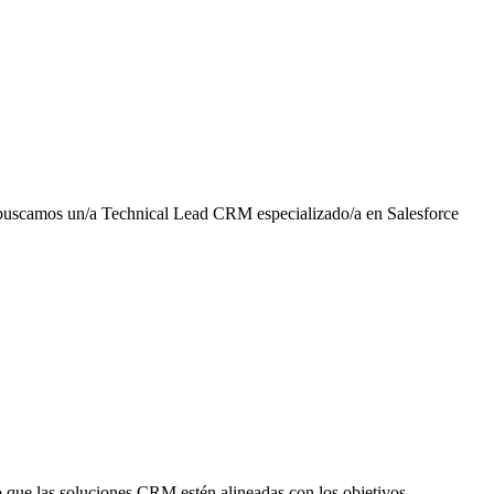
ng buscamos un/a Technical Lead CRM especializado/a en Salesforce
o que las soluciones CRM estén alineadas con los objetivos