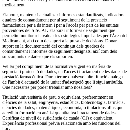
medicament.
Elaborar, mantenir i actualitzar informes estandarditzats, indicadors i
quadres de comandament per al seguiment de la prestació
farmacèutica per a ús intern i per a l'accés per part de les entitats
proveïdores del SISCAT. Elaborar informes de seguiment que
permetin monitorar i avaluar les estratègies impulsades per l'Àrea del
Medicament, així com de suport a la presa de decisions. Donar
suport en la documentació del contingut dels quadres de
comandament i informes de seguiment designats, així com dels
subconjunts de dades que els suporten.
Vetllar pel compliment de la normativa vigent en matèria de
seguretat i protecció de dades, en l'accés i tractament de les dades de
prestació farmacèutica. Dur a terme qualsevol altra funció anàloga
de l'àmbit d'actuació de la unitat d'adscripció que li sigui atribuïda.
Què necessites per poder treballar amb nosaltres?
Titulació universitària de grau o equivalent, preferentment en
ciències de la salut, enginyeria, estadística, biotecnologia, farmàcia,
ciències de dades, matemàtiques, economia, o titulacions afins que
acreditin formació en anàlisi quantitativa i tractament de dades.
Certificat de nivell de suficiència de català (C1) o equivalent.
Experiència professional prèvia relacionada amb les funcions del
lloc.