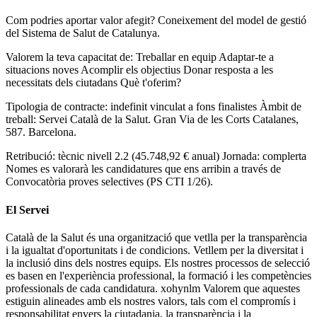
Com podries aportar valor afegit? Coneixement del model de gestió
del Sistema de Salut de Catalunya.
Valorem la teva capacitat de: Treballar en equip Adaptar-te a
situacions noves Acomplir els objectius Donar resposta a les
necessitats dels ciutadans Què t'oferim?
Tipologia de contracte: indefinit vinculat a fons finalistes Àmbit de
treball: Servei Català de la Salut. Gran Via de les Corts Catalanes,
587. Barcelona.
Retribució: tècnic nivell 2.2 (45.748,92 € anual) Jornada: complerta
Nomes es valorarà les candidatures que ens arribin a través de
Convocatòria proves selectives (PS CTI 1/26).
El Servei
Català de la Salut és una organització que vetlla per la transparència
i la igualtat d'oportunitats i de condicions. Vetllem per la diversitat i
la inclusió dins dels nostres equips. Els nostres processos de selecció
es basen en l'experiència professional, la formació i les competències
professionals de cada candidatura. xohynlm Valorem que aquestes
estiguin alineades amb els nostres valors, tals com el compromís i
responsabilitat envers la ciutadania, la transparència i la