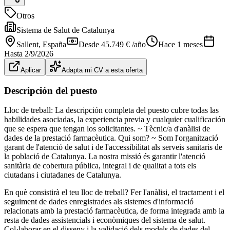
Otros
Sistema de Salut de Catalunya
Sallent
, España
Desde 45.749 € /año
Hace 1 meses
Hasta
2/9/2026
Aplicar
Adapta mi CV a esta oferta
Descripción del puesto
Lloc de treball: La descripción completa del puesto cubre todas las
habilidades asociadas, la experiencia previa y cualquier cualificación
que se espera que tengan los solicitantes. ~ Tècnic/a d'anàlisi de
dades de la prestació farmacèutica. Qui som? ~ Som l'organització
garant de l'atenció de salut i de l'accessibilitat als serveis sanitaris de
la població de Catalunya. La nostra missió és garantir l'atenció
sanitària de cobertura pública, integral i de qualitat a tots els
ciutadans i ciutadanes de Catalunya.
En què consistirà el teu lloc de treball? Fer l'anàlisi, el tractament i el
seguiment de dades enregistrades als sistemes d'informació
relacionats amb la prestació farmacèutica, de forma integrada amb la
resta de dades assistencials i econòmiques del sistema de salut.
Col·laborar en el disseny i la validació dels models de dades del