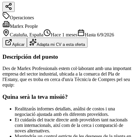
Operaciones
Marlex People
Cataluña
, España
Hace 1 meses
Hasta
6/9/2026
Aplicar
Adapta mi CV a esta oferta
Descripción del puesto
Des de Marlex Professionals estem col·laborant amb una important
empresa del sector industrial, ubicada a la comarca del Pla de
l'Estany, que es troba en cerca d'un/a Tècnic/a de Compres pel seu
equip:
Quina serà la teva missió?
Realitzaràs informes detallats, anàlisi de costos i una
negociació ajustada amb els diferents proveïdors.
Et cuidaràs del tracte directe amb proveïdors tant nacionals
com internacionals, així com de la cerca i comparació de
noves alternatives.
Mantindràs un control estricte de les despeses de la planta en