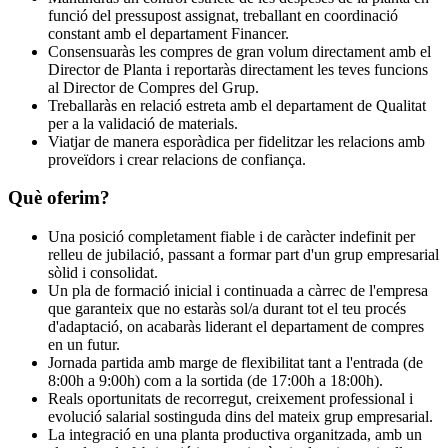
funció del pressupost assignat, treballant en coordinació
constant amb el departament Financer.
Consensuaràs les compres de gran volum directament amb el
Director de Planta i reportaràs directament les teves funcions
al Director de Compres del Grup.
Treballaràs en relació estreta amb el departament de Qualitat
per a la validació de materials.
Viatjar de manera esporàdica per fidelitzar les relacions amb
proveïdors i crear relacions de confiança.
Què oferim?
Una posició completament fiable i de caràcter indefinit per
relleu de jubilació, passant a formar part d'un grup empresarial
sòlid i consolidat.
Un pla de formació inicial i continuada a càrrec de l'empresa
que garanteix que no estaràs sol/a durant tot el teu procés
d'adaptació, on acabaràs liderant el departament de compres
en un futur.
Jornada partida amb marge de flexibilitat tant a l'entrada (de
8:00h a 9:00h) com a la sortida (de 17:00h a 18:00h).
Reals oportunitats de recorregut, creixement professional i
evolució salarial sostinguda dins del mateix grup empresarial.
La integració en una planta productiva organitzada, amb un