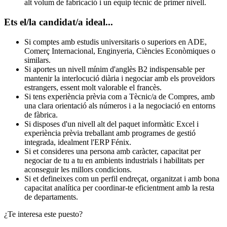
alt volum de fabricació i un equip tècnic de primer nivell.
Ets el/la candidat/a ideal...
Si comptes amb estudis universitaris o superiors en ADE,
Comerç Internacional, Enginyeria, Ciències Econòmiques o
similars.
Si aportes un nivell mínim d'anglès B2 indispensable per
mantenir la interlocució diària i negociar amb els proveïdors
estrangers, essent molt valorable el francès.
Si tens experiència prèvia com a Tècnic/a de Compres, amb
una clara orientació als números i a la negociació en entorns
de fàbrica.
Si disposes d'un nivell alt del paquet informàtic Excel i
experiència prèvia treballant amb programes de gestió
integrada, idealment l'ERP Fénix.
Si et consideres una persona amb caràcter, capacitat per
negociar de tu a tu en ambients industrials i habilitats per
aconseguir les millors condicions.
Si et defineixes com un perfil endreçat, organitzat i amb bona
capacitat analítica per coordinar-te eficientment amb la resta
de departaments.
¿Te interesa este puesto?