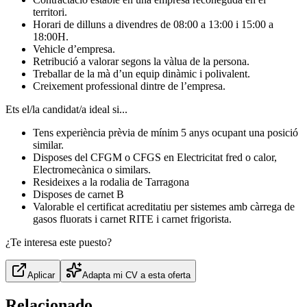
territori.
Horari de dilluns a divendres de 08:00 a 13:00 i 15:00 a
18:00H.
Vehicle d’empresa.
Retribució a valorar segons la vàlua de la persona.
Treballar de la mà d’un equip dinàmic i polivalent.
Creixement professional dintre de l’empresa.
Ets el/la candidat/a ideal si...
Tens experiència prèvia de mínim 5 anys ocupant una posició
similar.
Disposes del CFGM o CFGS en Electricitat fred o calor,
Electromecànica o similars.
Resideixes a la rodalia de Tarragona
Disposes de carnet B
Valorable el certificat acreditatiu per sistemes amb càrrega de
gasos fluorats i carnet RITE i carnet frigorista.
¿Te interesa este puesto?
Aplicar
Adapta mi CV a esta oferta
Relacionado