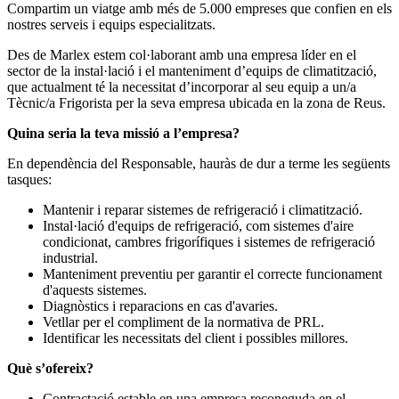
Compartim un viatge amb més de 5.000 empreses que confien en els
nostres serveis i equips especialitzats.
Des de Marlex estem col·laborant amb una empresa líder en el
sector de la instal·lació i el manteniment d’equips de climatització,
que actualment té la necessitat d’incorporar al seu equip a un/a
Tècnic/a Frigorista per la seva empresa ubicada en la zona de Reus.
Quina seria la teva missió a l’empresa?
En dependència del Responsable, hauràs de dur a terme les següents
tasques:
Mantenir i reparar sistemes de refrigeració i climatització.
Instal·lació d'equips de refrigeració, com sistemes d'aire
condicionat, cambres frigorífiques i sistemes de refrigeració
industrial.
Manteniment preventiu per garantir el correcte funcionament
d'aquests sistemes.
Diagnòstics i reparacions en cas d'avaries.
Vetllar per el compliment de la normativa de PRL.
Identificar les necessitats del client i possibles millores.
Què s’ofereix?
Contractació estable en una empresa reconeguda en el