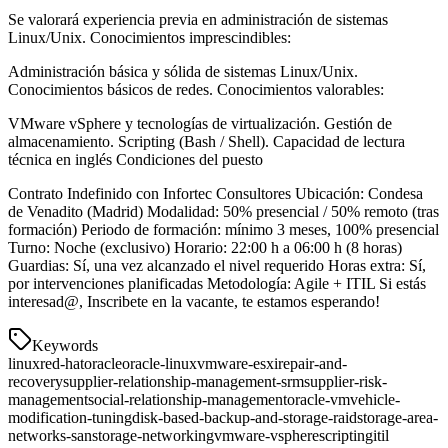
Se valorará experiencia previa en administración de sistemas
Linux/Unix. Conocimientos imprescindibles:
Administración básica y sólida de sistemas Linux/Unix.
Conocimientos básicos de redes. Conocimientos valorables:
VMware vSphere y tecnologías de virtualización. Gestión de
almacenamiento. Scripting (Bash / Shell). Capacidad de lectura
técnica en inglés Condiciones del puesto
Contrato Indefinido con Infortec Consultores Ubicación: Condesa
de Venadito (Madrid) Modalidad: 50% presencial / 50% remoto (tras
formación) Periodo de formación: mínimo 3 meses, 100% presencial
Turno: Noche (exclusivo) Horario: 22:00 h a 06:00 h (8 horas)
Guardias: Sí, una vez alcanzado el nivel requerido Horas extra: Sí,
por intervenciones planificadas Metodología: Agile + ITIL Si estás
interesad@, Inscribete en la vacante, te estamos esperando!
Keywords
linux
red-hat
oracle
oracle-linux
vmware-esxi
repair-and-
recovery
supplier-relationship-management-srm
supplier-risk-
management
social-relationship-management
oracle-vm
vehicle-
modification-tuning
disk-based-backup-and-storage-raid
storage-area-
networks-san
storage-networking
vmware-vsphere
scripting
itil