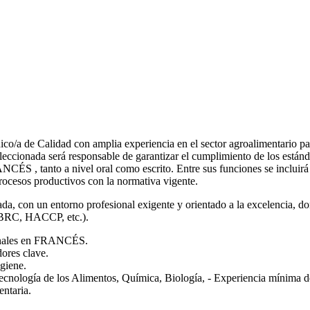
dad con amplia experiencia en el sector agroalimentario para inco
leccionada será responsable de garantizar el cumplimiento de los estánd
S , tanto a nivel oral como escrito. Entre sus funciones se incluirá l
procesos productivos con la normativa vigente.
a, con un entorno profesional exigente y orientado a la excelencia, don
, BRC, HACCP, etc.).
cionales en FRANCÉS.
dores clave.
giene.
Tecnología de los Alimentos, Química, Biología, - Experiencia mínima de
ntaria.