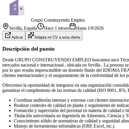
Grupo Construyendo Empleo
Sevilla
, España
Hace 1 meses
Hasta
1/9/2026
Aplicar
Adapta mi CV a esta oferta
Descripción del puesto
Desde GRUPO CONSTRUYENDO EMPLEO buscamos un/a Técnico/a de Cali
mercados nacional e internacional , ubicada en Sevilla . La persona se
por lo que resulta imprescindible un dominio fluido del IDIOMA FRANCÉ
clientes internacionales y el aseguramiento de la conformidad de los 
Ofrecemos la oportunidad de integrarse en una organización consolidad
garantizar el cumplimiento de las normas de calidad (ISO 9001, IFS
Coordinar auditorías internas y externas con clientes interna
Realizar controles de calidad en planta y seguimiento de indica
Formación y supervisión del personal en materia de calidad e hi
Titulación universitaria en Ingeniería de Alimentos, Ciencia y 
Conocimiento sólido de normativas de calidad y seguridad alime
Manejo de herramientas informáticas (ERP, Excel, etc.).