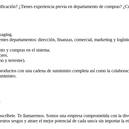
ificación? ¿Tienes experiencia previa en departamento de compras? ¿Cr
kaging.
tes departamentos: dirección, finanzas, comercial, marketing y logísti
to y compras en el sistema.
ores.
o y terrestre).
 productos con una cadena de suministro completa así como la colaborac
uministro.
.
s, inscríbete. Te llamaremos. Somos una empresa comprometida con la div
stros sesgos y atraer el mejor potencial de cada uno/a sin importar la et