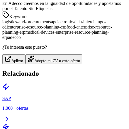
En Adecco creemos en la igualdad de oportunidades y apostamos
por el Talento Sin Etiquetas
Keywords
logistics-and-procurement
sap
electronic-data-interchange-
edi
enterprise-resource-planning-erp
food-enterprise-resource-
planning-erp
medical-devices-enterprise-resource-planning-
erp
adecco
¿Te interesa este puesto?
Aplicar
Adapta mi CV a esta oferta
Relacionado
SAP
1,000+
ofertas