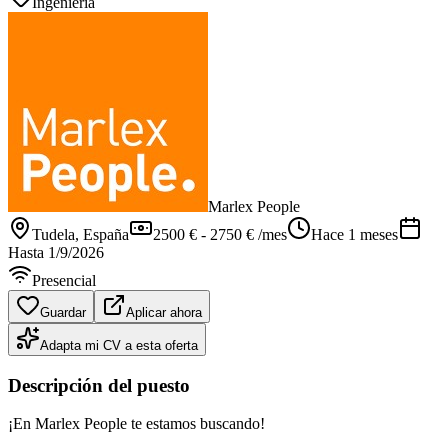
Ingeniería
Marlex People
Tudela
, España
2500 € - 2750 € /mes
Hace 1 meses
Hasta
1/9/2026
Presencial
Guardar
Aplicar ahora
Adapta mi CV a esta oferta
Descripción del puesto
¡En Marlex People te estamos buscando!