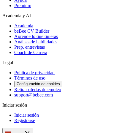
Ayuda
Premium
Academia y AI
Academia
beBee CV Builder
Aprende lo que quieras
Análisis de habilidades
Prep. entrevistas
Coach de Carrera
Legal
Política de privacidad
Términos de uso
Configuración de cookies
Retirar ofertas de empleo
support@bebee.com
Iniciar sesión
Iniciar sesión
Registrarse