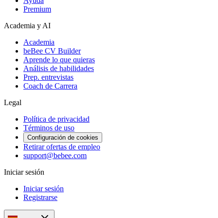
Ayuda
Premium
Academia y AI
Academia
beBee CV Builder
Aprende lo que quieras
Análisis de habilidades
Prep. entrevistas
Coach de Carrera
Legal
Política de privacidad
Términos de uso
Configuración de cookies
Retirar ofertas de empleo
support@bebee.com
Iniciar sesión
Iniciar sesión
Registrarse