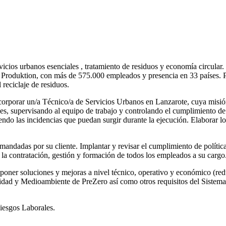
cios urbanos esenciales , tratamiento de residuos y economía circular
Produktion, con más de 575.000 empleados y presencia en 33 países. Pa
 reciclaje de residuos.
rporar un/a Técnico/a de Servicios Urbanos en Lanzarote, cuya misión 
nes, supervisando al equipo de trabajo y controlando el cumplimiento de
viendo las incidencias que puedan surgir durante la ejecución. Elaborar l
demandadas por su cliente. Implantar y revisar el cumplimiento de polít
la contratación, gestión y formación de todos los empleados a su cargo
oner soluciones y mejoras a nivel técnico, operativo y económico (reduc
idad y Medioambiente de PreZero así como otros requisitos del Sistema
iesgos Laborales.