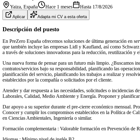
Yaiza
, España
Hace 1 meses
Hasta
17/8/2026
Aplicar
Adapta mi CV a esta oferta
Descripción del puesto
En PreZero España ofrecemos soluciones de última generación en servi
que también incluye las empresas Lidl y Kaufland, así como Schwarz 
a través de soluciones innovadoras para la reducción, reutilización y el
Una nueva forma de pensar para un futuro más limpio. ¿Buscamos inco
contratos/servicios bajo su responsabilidad, planificando las operacio
planificación del servicio, planificando los trabajos a realizar y resol
establecidos por la compañía o solicitados por el cliente.
Atender y dar respuesta a las necesidades, solicitudes o incidencias 
Laborales, Calidad, Medio Ambiente y Energía. Proponer y planificar 
Dar apoyo a su superior durante el pre-cierre económico mensual. Prop
Conocer y cumplir los compromisos establecidos en la Política de Cal
en Ciencias Ambientales, Ingeniería o similar.
Formación complementaria : Valorable formación en Prevención de R
Idiomas : Mínimo nivel de inglés B2.