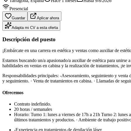
Tarragona
, España
Hace 1 meses
Hasta
9/8/2026
Presencial
Guardar
Aplicar ahora
Adapta mi CV a esta oferta
Descripción del puesto
¡Embárcate en una carrera en estética y ventas como auxiliar de estéti
Estamos buscando un/a apasionado/a auxiliar de estética para unirse a 
habilidades en ventas en cabina y la realización de tratamientos, ¡te i
Responsabilidades principales: -Asesoramiento, seguimiento y venta de
y seguimiento. · Venta de tratamientos en cabina. · Llamadas de seguim
Ofrecemos
Contrato indefinido.
20 horas / semanales
Horario: Turno 1: lunes a viernes de 17h a 21h Turno 2: lunes 
últimos tratamientos y productos. · Ambiente de trabajo positiv
-Experiencia en tratamientos de depilación láser