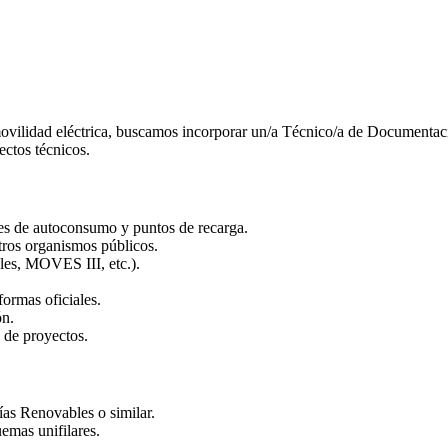
movilidad eléctrica, buscamos incorporar un/a Técnico/a de Documentaci
ectos técnicos.
nes de autoconsumo y puntos de recarga.
tros organismos públicos.
ales, MOVES III, etc.).
formas oficiales.
ón.
 de proyectos.
ías Renovables o similar.
emas unifilares.