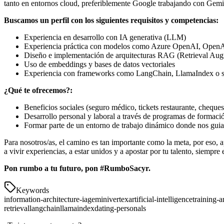
tanto en entornos cloud, preferiblemente Google trabajando con Ge
Buscamos un perfil con los siguientes requisitos y competencias:
Experiencia en desarrollo con IA generativa (LLM)
Experiencia práctica con modelos como Azure OpenAI, OpenA
Diseño e implementación de arquitecturas RAG (Retrieval Au
Uso de embeddings y bases de datos vectoriales
Experiencia con frameworks como LangChain, LlamaIndex o s
¿Qué te ofrecemos?:
Beneficios sociales (seguro médico, tickets restaurante, cheques 
Desarrollo personal y laboral a través de programas de formació
Formar parte de un entorno de trabajo dinámico donde nos guiamo
Para nosotros/as, el camino es tan importante como la meta, por eso,
a vivir experiencias, a estar unidos y a apostar por tu talento, siemp
Pon rumbo a tu futuro, pon #RumboSacyr.
Keywords
information-architecture-ia
gemini
vertex
artificial-intelligence
training-
retrieval
langchain
llamaindex
dating-personals