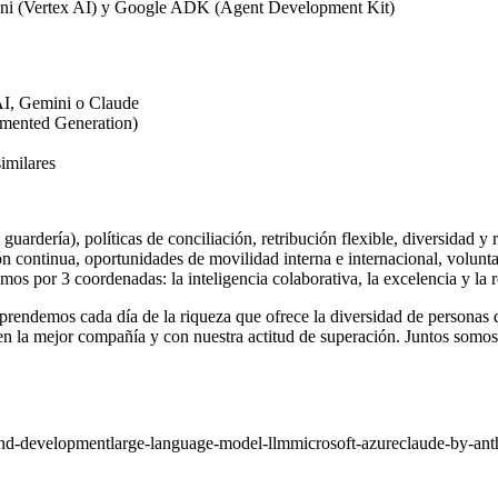
mini (Vertex AI) y Google ADK (Agent Development Kit)
I, Gemini o Claude
gmented Generation)
imilares
guardería), políticas de conciliación, retribución flexible, diversidad y
n continua, oportunidades de movilidad interna e internacional, volunta
s por 3 coordenadas: la inteligencia colaborativa, la excelencia y la re
 aprendemos cada día de la riqueza que ofrece la diversidad de persona
re en la mejor compañía y con nuestra actitud de superación. Juntos somos
and-development
large-language-model-llm
microsoft-azure
claude-by-ant