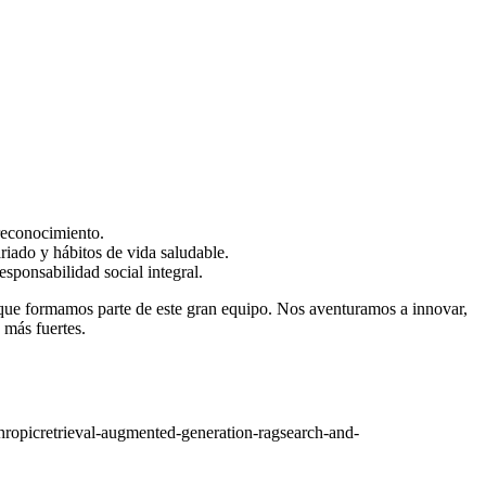
 reconocimiento.
riado y hábitos de vida saludable.
sponsabilidad social integral.
s que formamos parte de este gran equipo. Nos aventuramos a innovar,
 más fuertes.
hropic
retrieval-augmented-generation-rag
search-and-