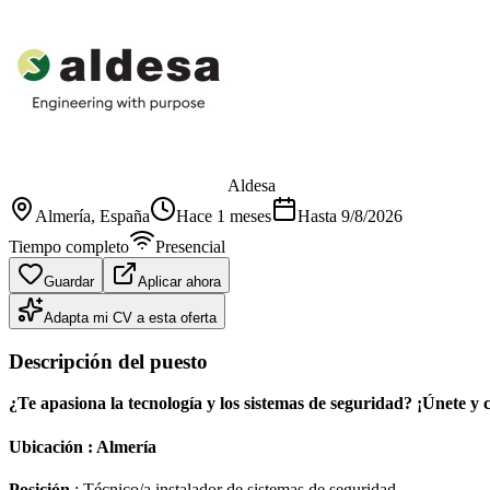
Aldesa
Almería
, España
Hace 1 meses
Hasta
9/8/2026
Tiempo completo
Presencial
Guardar
Aplicar ahora
Adapta mi CV a esta oferta
Descripción del puesto
¿Te apasiona la tecnología y los sistemas de seguridad? ¡Únete y 
Ubicación
: Almería
Posición
: Técnico/a instalador de sistemas de seguridad