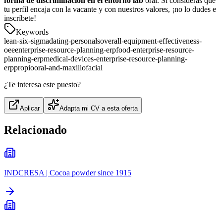
forma de discriminación en el entorno lab
oral. Si consideras que
tu perfil encaja con la vacante y con nuestros valores, ¡no lo dudes e
inscríbete!
Keywords
lean-six-sigma
dating-personals
overall-equipment-effectiveness-
oee
enterprise-resource-planning-erp
food-enterprise-resource-
planning-erp
medical-devices-enterprise-resource-planning-
erp
propio
oral-and-maxillofacial
¿Te interesa este puesto?
Aplicar
Adapta mi CV a esta oferta
Relacionado
INDCRESA | Cocoa powder since 1915