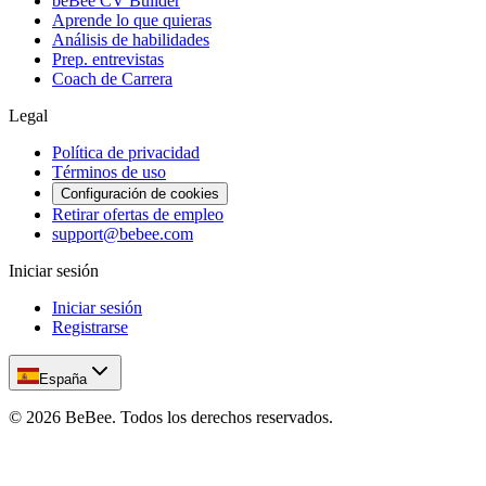
beBee CV Builder
Aprende lo que quieras
Análisis de habilidades
Prep. entrevistas
Coach de Carrera
Legal
Política de privacidad
Términos de uso
Configuración de cookies
Retirar ofertas de empleo
support@bebee.com
Iniciar sesión
Iniciar sesión
Registrarse
España
©
2026
BeBee.
Todos los derechos reservados.