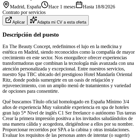
Madrid
, España
Hace 1 meses
Hasta
18/8/2026
Contrato por servicios
Aplicar
Adapta mi CV a esta oferta
Descripción del puesto
En The Beauty Concept, redefinimos el lujo en la medicina y
estética en Madrid, siendo reconocidos como la compañía de mayor
crecimiento en este sector. Nos enorgullece ofrecer experiencias
transformadoras que combinan la tecnología más avanzada con una
atención personalizada y excepcional. Entre nuestros servicios,
nuestro Spa TBC ubicado del prestigioso Hotel Mandarín Oriental
Ritz, donde podrás sumergirte en un oasis de relajación y
rejuvenecimiento, con un amplio menú de tratamientos y variedad
de opciones para consentirte.
Qué buscamos Título oficial homologado en España Mínimo 3/4
años de experiencia Muy valorable experiencia en spa de hoteles
gran lujo 5* Nivel de inglés C1 Ser freelance o autónomo Tus tareas
Crear la primera impresión positiva a los invitados saludándolos de
una manera cálida y acogedora, dirigiéndose a ellos por su nombre.
Proporcionar recorridos por SPA a la cabina y otras instalaciones.
Evaluar los requisitos de las personas antes de intentar (o sugerir)