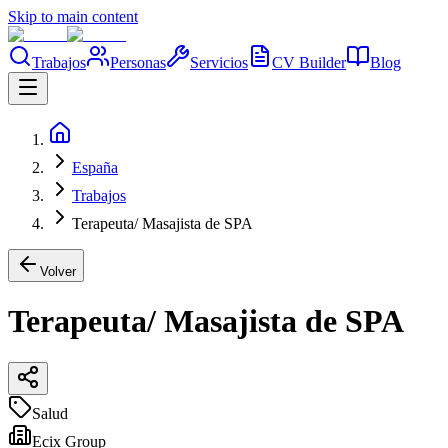
Skip to main content
Trabajos
Personas
Servicios
CV Builder
Blog
España
Trabajos
Terapeuta/ Masajista de SPA
Volver
Terapeuta/ Masajista de SPA
Salud
Ecix Group