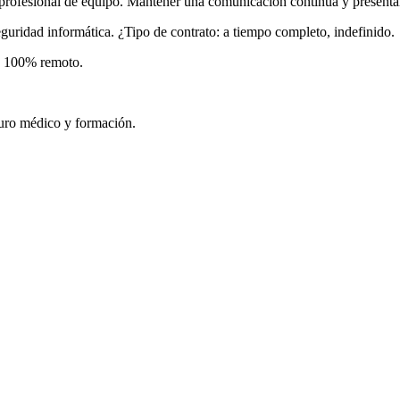
profesional de equipo. Mantener una comunicación continua y presentar 
eguridad informática. ¿Tipo de contrato: a tiempo completo, indefinido.
de 100% remoto.
guro médico y formación.