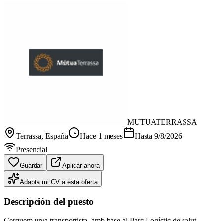
MUTUATERRASSA
Terrassa
, España
Hace 1 meses
Hasta
9/8/2026
Presencial
Guardar
Aplicar ahora
Adapta mi CV a esta oferta
Descripción del puesto
Cerquem un/a transportista, amb base al Parc Logístic de salut,