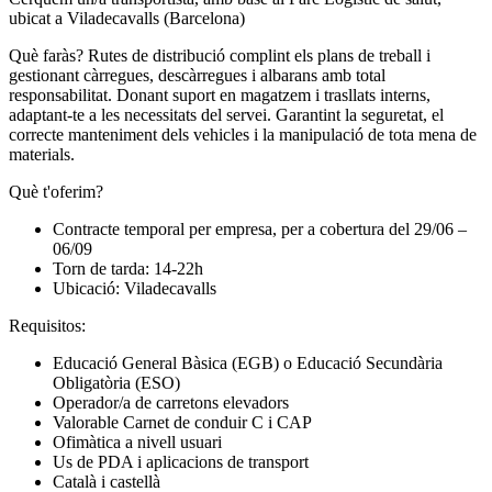
ubicat a Viladecavalls (Barcelona)
Què faràs? Rutes de distribució complint els plans de treball i
gestionant càrregues, descàrregues i albarans amb total
responsabilitat. Donant suport en magatzem i trasllats interns,
adaptant-te a les necessitats del servei. Garantint la seguretat, el
correcte manteniment dels vehicles i la manipulació de tota mena de
materials.
Què t'oferim?
Contracte temporal per empresa, per a cobertura del 29/06 –
06/09
Torn de tarda: 14-22h
Ubicació: Viladecavalls
Requisitos:
Educació General Bàsica (EGB) o Educació Secundària
Obligatòria (ESO)
Operador/a de carretons elevadors
Valorable Carnet de conduir C i CAP
Ofimàtica a nivell usuari
Us de PDA i aplicacions de transport
Català i castellà