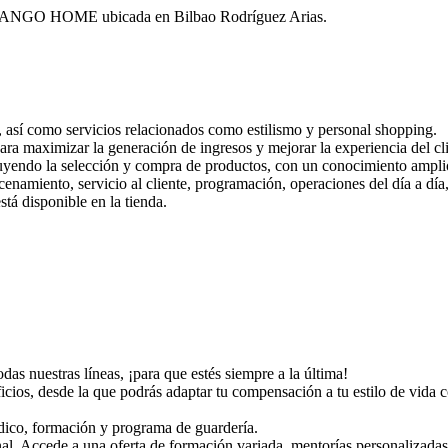
 MANGO HOME ubicada en Bilbao Rodríguez Arias.
l, así como servicios relacionados como estilismo y personal shopping.
ara maximizar la generación de ingresos y mejorar la experiencia del cli
cluyendo la selección y compra de productos, con un conocimiento amplio 
enamiento, servicio al cliente, programación, operaciones del día a día,
tá disponible en la tienda.
 nuestras líneas, ¡para que estés siempre a la última!
cios, desde la que podrás adaptar tu compensación a tu estilo de vida c
édico, formación y programa de guardería.
l. Accede a una oferta de formación variada, mentorías personalizadas