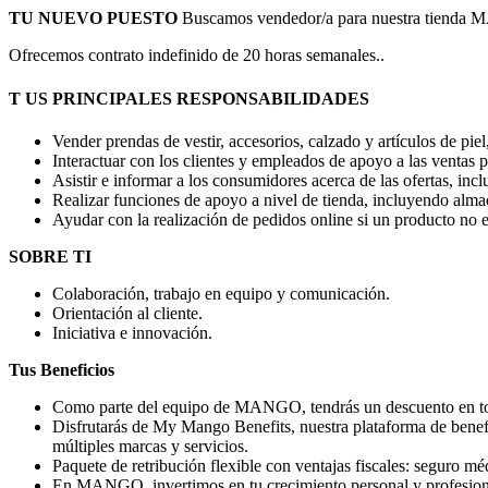
TU NUEVO PUESTO
Buscamos vendedor/a para nuestra tienda
Ofrecemos contrato indefinido de 20 horas semanales..
T
US
PRINCIPALES RESPONSABILIDADES
Vender prendas de vestir, accesorios, calzado y artículos de pie
Interactuar con los clientes y empleados de apoyo a las ventas p
Asistir e informar a los consumidores acerca de las ofertas, in
Realizar funciones de apoyo a nivel de tienda, incluyendo almac
Ayudar con la realización de pedidos online si un producto no es
SOBRE TI
Colaboración, trabajo en equipo y comunicación.
Orientación al cliente.
Iniciativa e innovación.
Tus Beneficios
Como parte del equipo de MANGO, tendrás un descuento en todas
Disfrutarás de My Mango Benefits, nuestra plataforma de benefi
múltiples marcas y servicios.
Paquete de retribución flexible con ventajas fiscales: seguro m
En MANGO, invertimos en tu crecimiento personal y profesiona