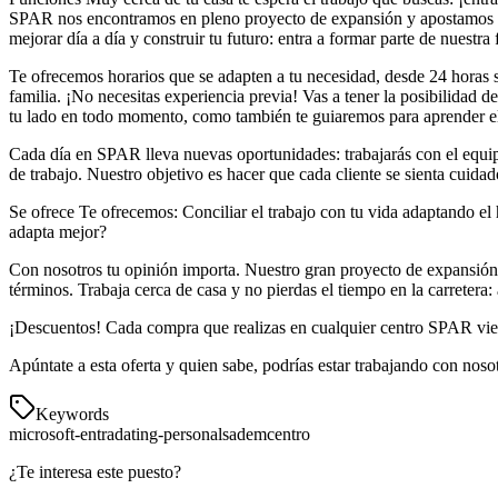
SPAR nos encontramos en pleno proyecto de expansión y apostamos en 
mejorar día a día y construir tu futuro: entra a formar parte de nuestra 
Te ofrecemos horarios que se adapten a tu necesidad, desde 24 horas sem
familia. ¡No necesitas experiencia previa! Vas a tener la posibilidad d
tu lado en todo momento, como también te guiaremos para aprender el f
Cada día en SPAR lleva nuevas oportunidades: trabajarás con el equip
de trabajo. Nuestro objetivo es hacer que cada cliente se sienta cuidad
Se ofrece Te ofrecemos: Conciliar el trabajo con tu vida adaptando el 
adapta mejor?
Con nosotros tu opinión importa. Nuestro gran proyecto de expansión of
términos. Trabaja cerca de casa y no pierdas el tiempo en la carreter
¡Descuentos! Cada compra que realizas en cualquier centro SPAR vi
Apúntate a esta oferta y quien sabe, podrías estar trabajando con nosot
Keywords
microsoft-entra
dating-personals
adem
centro
¿Te interesa este puesto?