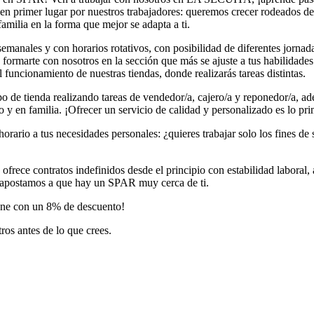
primer lugar por nuestros trabajadores: queremos crecer rodeados de g
familia en la forma que mejor se adapta a ti.
anales y con horarios rotativos, con posibilidad de diferentes jornadas 
e formarte con nosotros en la sección que más se ajuste a tus habilidade
uncionamiento de nuestras tiendas, donde realizarás tareas distintas.
o de tienda realizando tareas de vendedor/a, cajero/a y reponedor/a, a
o y en familia. ¡Ofrecer un servicio de calidad y personalizado es lo pr
horario a tus necesidades personales: ¿quieres trabajar solo los fines 
rece contratos indefinidos desde el principio con estabilidad laboral, 
a: apostamos a que hay un SPAR muy cerca de ti.
ene con un 8% de descuento!
ros antes de lo que crees.