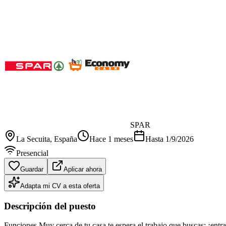
SPAR
La Secuita
, España
Hace 1 meses
Hasta
1/9/2026
Presencial
Guardar
Aplicar ahora
Adapta mi CV a esta oferta
Descripción del puesto
Funciones Muy cerca de tu casa te espera el trabajo que buscas: ¡en