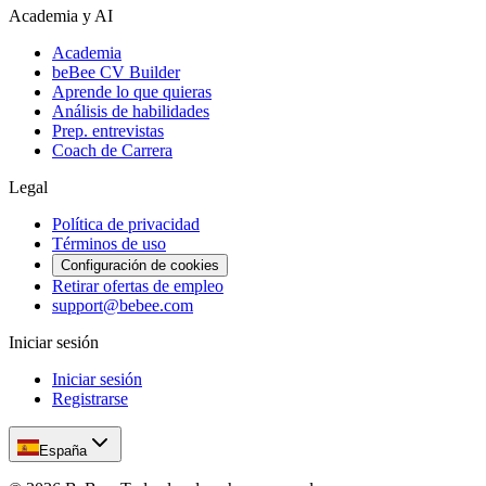
Academia y AI
Academia
beBee CV Builder
Aprende lo que quieras
Análisis de habilidades
Prep. entrevistas
Coach de Carrera
Legal
Política de privacidad
Términos de uso
Configuración de cookies
Retirar ofertas de empleo
support@bebee.com
Iniciar sesión
Iniciar sesión
Registrarse
España