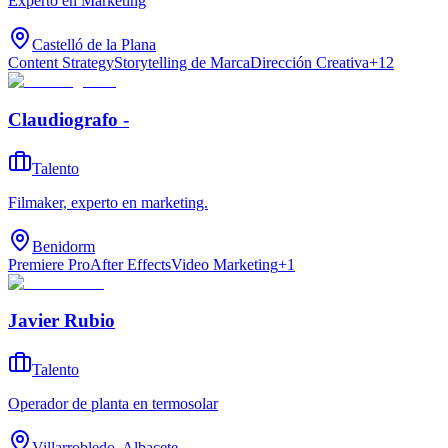
Experto en Marketing
Castelló de la Plana
Content Strategy
Storytelling de Marca
Dirección Creativa
+
12
Claudiografo -
Talento
Filmaker, experto en marketing.
Benidorm
Premiere Pro
After Effects
Video Marketing
+
1
Javier Rubio
Talento
Operador de planta en termosolar
Villarrobledo, Albacete