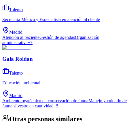
Talento
Secretaria Médica y Especialista en atención al cliente
Madrid
Atención al paciente
Gestión de agendas
Organización
administrativa
+
7
Gala Roldán
Talento
Educación ambiental
Madrid
Ambientologa
técnico en conservación de fauna
Manejo y cuidado de
fauna silvestre en cautividad
+
5
Otras personas similares