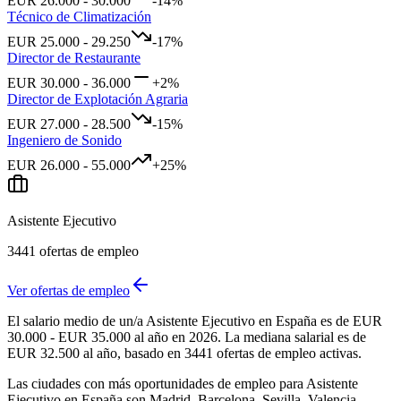
EUR
26.000
-
30.000
-14
%
Técnico de Climatización
EUR
25.000
-
29.250
-17
%
Director de Restaurante
EUR
30.000
-
36.000
+
2
%
Director de Explotación Agraria
EUR
27.000
-
28.500
-15
%
Ingeniero de Sonido
EUR
26.000
-
55.000
+
25
%
Asistente Ejecutivo
3441
ofertas de empleo
Ver ofertas de empleo
El salario medio de un/a Asistente Ejecutivo en España es de EUR
30.000 - EUR 35.000 al año en 2026. La mediana salarial es de
EUR 32.500 al año, basado en 3441 ofertas de empleo activas.
Las ciudades con más oportunidades de empleo para Asistente
Ejecutivo en España son Madrid, Barcelona, Sevilla, Valencia,