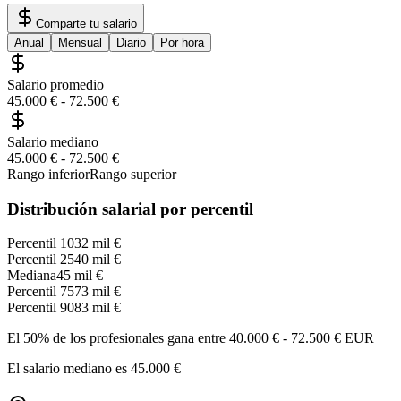
Comparte tu salario
Anual
Mensual
Diario
Por hora
Salario promedio
45.000 €
-
72.500 €
Salario mediano
45.000 €
-
72.500 €
Rango inferior
Rango superior
Distribución salarial por percentil
Percentil 10
32 mil €
Percentil 25
40 mil €
Mediana
45 mil €
Percentil 75
73 mil €
Percentil 90
83 mil €
El 50% de los profesionales gana entre
40.000 €
-
72.500 €
EUR
El salario mediano es
45.000 €