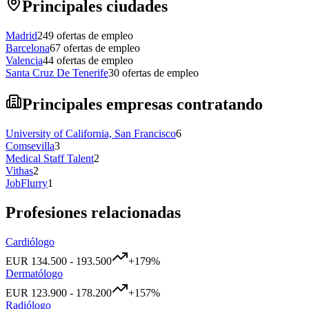
Principales ciudades
Madrid
249
ofertas de empleo
Barcelona
67
ofertas de empleo
Valencia
44
ofertas de empleo
Santa Cruz De Tenerife
30
ofertas de empleo
Principales empresas contratando
University of California, San Francisco
6
Comsevilla
3
Medical Staff Talent
2
Vithas
2
JobFlurry
1
Profesiones relacionadas
Cardiólogo
EUR
134.500
-
193.500
+
179
%
Dermatólogo
EUR
123.900
-
178.200
+
157
%
Radiólogo