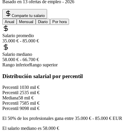
Basado en 13 ofertas de empleo
-
2026
Comparte tu salario
Anual
Mensual
Diario
Por hora
Salario promedio
35.000 €
-
85.000 €
Salario mediano
58.000 €
-
66.700 €
Rango inferior
Rango superior
Distribución salarial por percentil
Percentil 10
30 mil €
Percentil 25
35 mil €
Mediana
58 mil €
Percentil 75
85 mil €
Percentil 90
98 mil €
El 50% de los profesionales gana entre
35.000 €
-
85.000 €
EUR
El salario mediano es
58.000 €