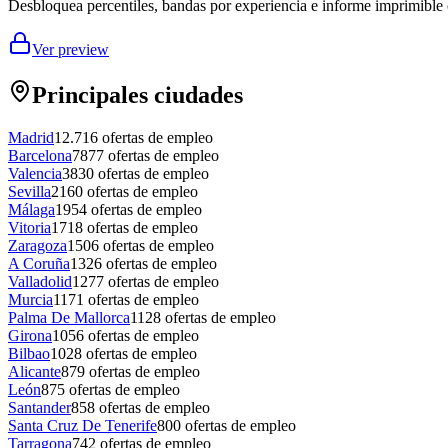
Desbloquea percentiles, bandas por experiencia e informe imprimible 
Ver preview
Principales ciudades
Madrid
12.716
ofertas de empleo
Barcelona
7877
ofertas de empleo
Valencia
3830
ofertas de empleo
Sevilla
2160
ofertas de empleo
Málaga
1954
ofertas de empleo
Vitoria
1718
ofertas de empleo
Zaragoza
1506
ofertas de empleo
A Coruña
1326
ofertas de empleo
Valladolid
1277
ofertas de empleo
Murcia
1171
ofertas de empleo
Palma De Mallorca
1128
ofertas de empleo
Girona
1056
ofertas de empleo
Bilbao
1028
ofertas de empleo
Alicante
879
ofertas de empleo
León
875
ofertas de empleo
Santander
858
ofertas de empleo
Santa Cruz De Tenerife
800
ofertas de empleo
Tarragona
742
ofertas de empleo