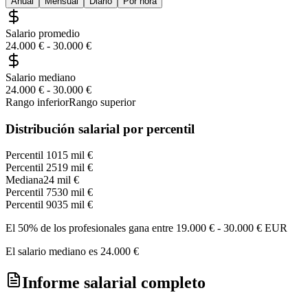
Anual
Mensual
Diario
Por hora
Salario promedio
24.000 €
-
30.000 €
Salario mediano
24.000 €
-
30.000 €
Rango inferior
Rango superior
Distribución salarial por percentil
Percentil 10
15 mil €
Percentil 25
19 mil €
Mediana
24 mil €
Percentil 75
30 mil €
Percentil 90
35 mil €
El 50% de los profesionales gana entre
19.000 €
-
30.000 €
EUR
El salario mediano es
24.000 €
Informe salarial completo