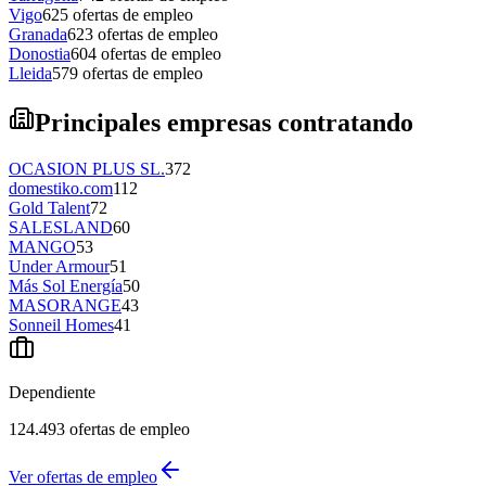
Vigo
625
ofertas de empleo
Granada
623
ofertas de empleo
Donostia
604
ofertas de empleo
Lleida
579
ofertas de empleo
Principales empresas contratando
OCASION PLUS SL.
372
domestiko.com
112
Gold Talent
72
SALESLAND
60
MANGO
53
Under Armour
51
Más Sol Energía
50
MASORANGE
43
Sonneil Homes
41
Dependiente
124.493
ofertas de empleo
Ver ofertas de empleo