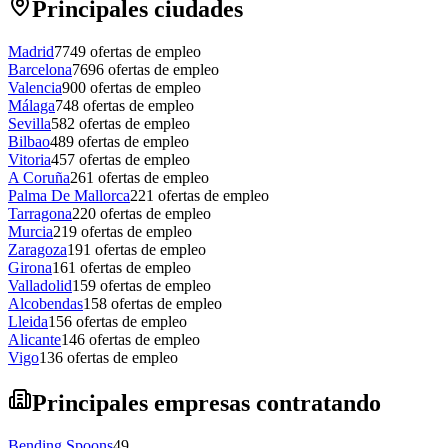
Principales ciudades
Madrid
7749
ofertas de empleo
Barcelona
7696
ofertas de empleo
Valencia
900
ofertas de empleo
Málaga
748
ofertas de empleo
Sevilla
582
ofertas de empleo
Bilbao
489
ofertas de empleo
Vitoria
457
ofertas de empleo
A Coruña
261
ofertas de empleo
Palma De Mallorca
221
ofertas de empleo
Tarragona
220
ofertas de empleo
Murcia
219
ofertas de empleo
Zaragoza
191
ofertas de empleo
Girona
161
ofertas de empleo
Valladolid
159
ofertas de empleo
Alcobendas
158
ofertas de empleo
Lleida
156
ofertas de empleo
Alicante
146
ofertas de empleo
Vigo
136
ofertas de empleo
Principales empresas contratando
Bending Spoons
49