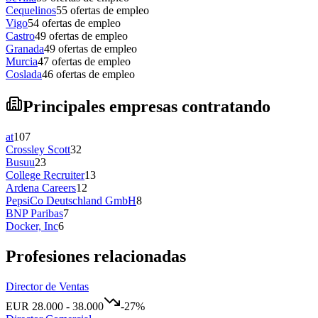
Cequelinos
55
ofertas de empleo
Vigo
54
ofertas de empleo
Castro
49
ofertas de empleo
Granada
49
ofertas de empleo
Murcia
47
ofertas de empleo
Coslada
46
ofertas de empleo
Principales empresas contratando
at
107
Crossley Scott
32
Busuu
23
College Recruiter
13
Ardena Careers
12
PepsiCo Deutschland GmbH
8
BNP Paribas
7
Docker, Inc
6
Profesiones relacionadas
Director de Ventas
EUR
28.000
-
38.000
-27
%