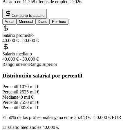
Basado en 11.258 ofertas de empleo
-
2026
Comparte tu salario
Anual
Mensual
Diario
Por hora
Salario promedio
40.000 €
-
50.000 €
Salario mediano
40.000 €
-
50.000 €
Rango inferior
Rango superior
Distribución salarial por percentil
Percentil 10
20 mil €
Percentil 25
25 mil €
Mediana
40 mil €
Percentil 75
50 mil €
Percentil 90
58 mil €
El 50% de los profesionales gana entre
25.443 €
-
50.000 €
EUR
El salario mediano es
40.000 €