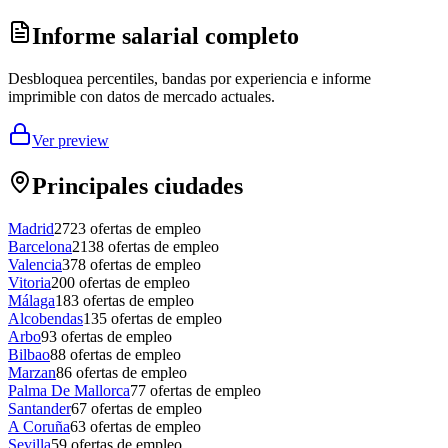
Informe salarial completo
Desbloquea percentiles, bandas por experiencia e informe
imprimible con datos de mercado actuales.
Ver preview
Principales ciudades
Madrid
2723
ofertas de empleo
Barcelona
2138
ofertas de empleo
Valencia
378
ofertas de empleo
Vitoria
200
ofertas de empleo
Málaga
183
ofertas de empleo
Alcobendas
135
ofertas de empleo
Arbo
93
ofertas de empleo
Bilbao
88
ofertas de empleo
Marzan
86
ofertas de empleo
Palma De Mallorca
77
ofertas de empleo
Santander
67
ofertas de empleo
A Coruña
63
ofertas de empleo
Sevilla
59
ofertas de empleo