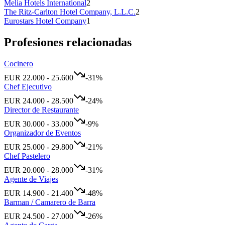
Melia Hotels International
2
The Ritz-Carlton Hotel Company, L.L.C.
2
Eurostars Hotel Company
1
Profesiones relacionadas
Cocinero
EUR
22.000
-
25.600
-31
%
Chef Ejecutivo
EUR
24.000
-
28.500
-24
%
Director de Restaurante
EUR
30.000
-
33.000
-9
%
Organizador de Eventos
EUR
25.000
-
29.800
-21
%
Chef Pastelero
EUR
20.000
-
28.000
-31
%
Agente de Viajes
EUR
14.900
-
21.400
-48
%
Barman / Camarero de Barra
EUR
24.500
-
27.000
-26
%