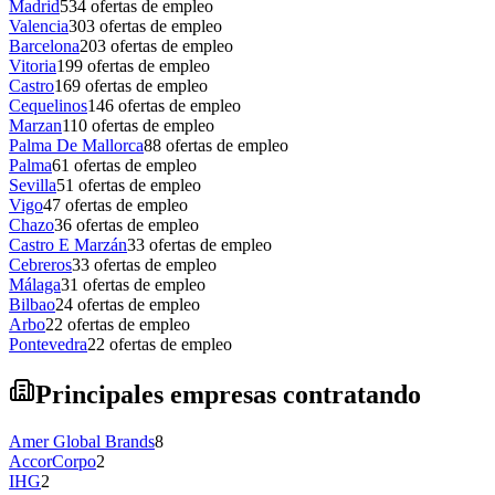
Madrid
534
ofertas de empleo
Valencia
303
ofertas de empleo
Barcelona
203
ofertas de empleo
Vitoria
199
ofertas de empleo
Castro
169
ofertas de empleo
Cequelinos
146
ofertas de empleo
Marzan
110
ofertas de empleo
Palma De Mallorca
88
ofertas de empleo
Palma
61
ofertas de empleo
Sevilla
51
ofertas de empleo
Vigo
47
ofertas de empleo
Chazo
36
ofertas de empleo
Castro E Marzán
33
ofertas de empleo
Cebreros
33
ofertas de empleo
Málaga
31
ofertas de empleo
Bilbao
24
ofertas de empleo
Arbo
22
ofertas de empleo
Pontevedra
22
ofertas de empleo
Principales empresas contratando
Amer Global Brands
8
AccorCorpo
2
IHG
2