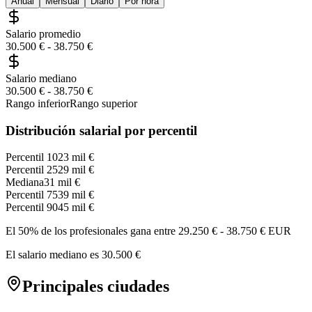
Anual
Mensual
Diario
Por hora
Salario promedio
30.500 €
-
38.750 €
Salario mediano
30.500 €
-
38.750 €
Rango inferior
Rango superior
Distribución salarial por percentil
Percentil 10
23 mil €
Percentil 25
29 mil €
Mediana
31 mil €
Percentil 75
39 mil €
Percentil 90
45 mil €
El 50% de los profesionales gana entre
29.250 €
-
38.750 €
EUR
El salario mediano es
30.500 €
Principales ciudades