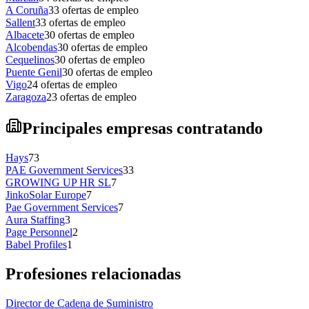
A Coruña
33
ofertas de empleo
Sallent
33
ofertas de empleo
Albacete
30
ofertas de empleo
Alcobendas
30
ofertas de empleo
Cequelinos
30
ofertas de empleo
Puente Genil
30
ofertas de empleo
Vigo
24
ofertas de empleo
Zaragoza
23
ofertas de empleo
Principales empresas contratando
Hays
73
PAE Government Services
33
GROWING UP HR SL
7
JinkoSolar Europe
7
Pae Government Services
7
Aura Staffing
3
Page Personnel
2
Babel Profiles
1
Profesiones relacionadas
Director de Cadena de Suministro