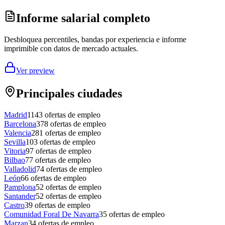
Informe salarial completo
Desbloquea percentiles, bandas por experiencia e informe
imprimible con datos de mercado actuales.
Ver preview
Principales ciudades
Madrid
1143
ofertas de empleo
Barcelona
378
ofertas de empleo
Valencia
281
ofertas de empleo
Sevilla
103
ofertas de empleo
Vitoria
97
ofertas de empleo
Bilbao
77
ofertas de empleo
Valladolid
74
ofertas de empleo
León
66
ofertas de empleo
Pamplona
52
ofertas de empleo
Santander
52
ofertas de empleo
Castro
39
ofertas de empleo
Comunidad Foral De Navarra
35
ofertas de empleo
Marzan
34
ofertas de empleo