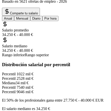
Basado en 5621 ofertas de empleo
-
2026
Comparte tu salario
Anual
Mensual
Diario
Por hora
Salario promedio
34.250 €
-
40.000 €
Salario mediano
34.250 €
-
40.000 €
Rango inferior
Rango superior
Distribución salarial por percentil
Percentil 10
22 mil €
Percentil 25
28 mil €
Mediana
34 mil €
Percentil 75
40 mil €
Percentil 90
46 mil €
El 50% de los profesionales gana entre
27.750 €
-
40.000 €
EUR
El salario mediano es
34.250 €