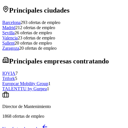
Principales ciudades
Barcelona
293
ofertas de empleo
Madrid
212
ofertas de empleo
Sevilla
26
ofertas de empleo
Valencia
23
ofertas de empleo
Sallent
20
ofertas de empleo
Zaragoza
20
ofertas de empleo
Principales empresas contratando
IQVIA
7
Trifork
5
Europcar Mobility Group
1
TALENTTU by Gurpea
1
Director de Mantenimiento
1868
ofertas de empleo