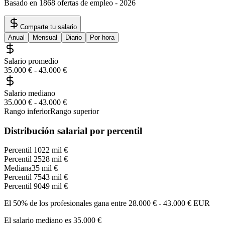
Basado en 1868 ofertas de empleo
-
2026
Comparte tu salario
Anual
Mensual
Diario
Por hora
Salario promedio
35.000 €
-
43.000 €
Salario mediano
35.000 €
-
43.000 €
Rango inferior
Rango superior
Distribución salarial por percentil
Percentil 10
22 mil €
Percentil 25
28 mil €
Mediana
35 mil €
Percentil 75
43 mil €
Percentil 90
49 mil €
El 50% de los profesionales gana entre
28.000 €
-
43.000 €
EUR
El salario mediano es
35.000 €