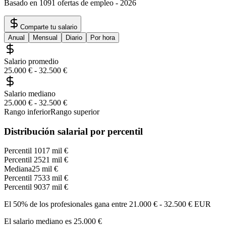
Basado en 1091 ofertas de empleo
-
2026
Comparte tu salario
Anual
Mensual
Diario
Por hora
Salario promedio
25.000 €
-
32.500 €
Salario mediano
25.000 €
-
32.500 €
Rango inferior
Rango superior
Distribución salarial por percentil
Percentil 10
17 mil €
Percentil 25
21 mil €
Mediana
25 mil €
Percentil 75
33 mil €
Percentil 90
37 mil €
El 50% de los profesionales gana entre
21.000 €
-
32.500 €
EUR
El salario mediano es
25.000 €