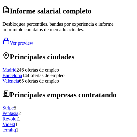
Informe salarial completo
Desbloquea percentiles, bandas por experiencia e informe
imprimible con datos de mercado actuales.
Ver preview
Principales ciudades
Madrid
246
ofertas de empleo
Barcelona
144
ofertas de empleo
Valencia
65
ofertas de empleo
Principales empresas contratando
Stripe
5
Pentasia
2
Revolut
1
Vidext
1
terrahq
1