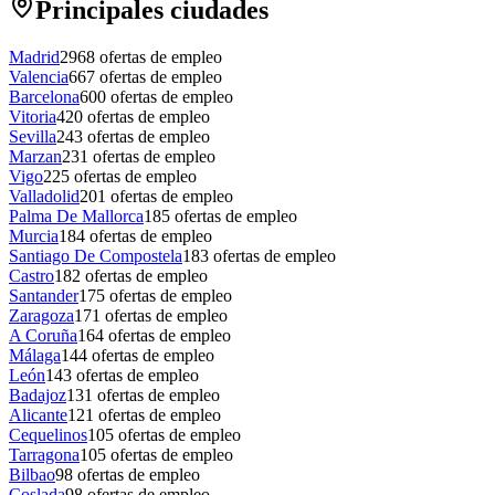
Principales ciudades
Madrid
2968
ofertas de empleo
Valencia
667
ofertas de empleo
Barcelona
600
ofertas de empleo
Vitoria
420
ofertas de empleo
Sevilla
243
ofertas de empleo
Marzan
231
ofertas de empleo
Vigo
225
ofertas de empleo
Valladolid
201
ofertas de empleo
Palma De Mallorca
185
ofertas de empleo
Murcia
184
ofertas de empleo
Santiago De Compostela
183
ofertas de empleo
Castro
182
ofertas de empleo
Santander
175
ofertas de empleo
Zaragoza
171
ofertas de empleo
A Coruña
164
ofertas de empleo
Málaga
144
ofertas de empleo
León
143
ofertas de empleo
Badajoz
131
ofertas de empleo
Alicante
121
ofertas de empleo
Cequelinos
105
ofertas de empleo
Tarragona
105
ofertas de empleo
Bilbao
98
ofertas de empleo
Coslada
98
ofertas de empleo