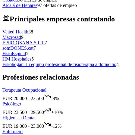
Alcalá de Henares
97
ofertas de empleo
Principales empresas contratando
Vetted Health
38
Macrosad
9
FISIO QSANA S.L.P
7
somDONES.cat
7
FisioEspinal
5
HM Hospitales
5
Fisiohogar. Tu equipo profesional de fisioterapia a domicilio
4
Profesiones relacionadas
Terapeuta Ocupacional
EUR
20.000
-
23.500
-9
%
Psicólogo
EUR
23.500
-
29.500
+
10
%
Higienista Dental
EUR
19.000
-
23.000
-12
%
Enfermero